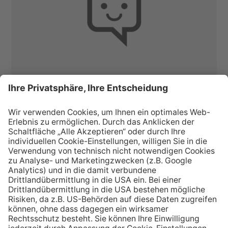
Kontakt
Ambulante Suchtprävention
Liebeneggstraße 2
6020 Innsbruck
T: 0512 / 5331-7440
E:
asp@isd.or.at
Telefonisch erreichbar:
Montag und Mittwoch: 10:00 bis 13:00 Uhr
Rückruf nach Bekanntgabe Ihrer Nummer auf