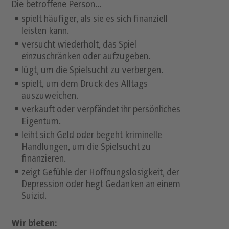
Die betroffene Person...
spielt häufiger, als sie es sich finanziell
leisten kann.
versucht wiederholt, das Spiel
einzuschränken oder aufzugeben.
lügt, um die Spielsucht zu verbergen.
spielt, um dem Druck des Alltags
auszuweichen.
verkauft oder verpfändet ihr persönliches
Eigentum.
leiht sich Geld oder begeht kriminelle
Handlungen, um die Spielsucht zu
finanzieren.
zeigt Gefühle der Hoffnungslosigkeit, der
Depression oder hegt Gedanken an einem
Suizid.
Wir bieten: