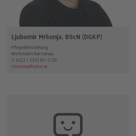
Ljubomir Mrkonja, BScN (DGKP)
Pflegedienstleitung
Wohnheim Reichenau
T: 0512 / 5331 85-1720
l.mrkonja@isd.or.at