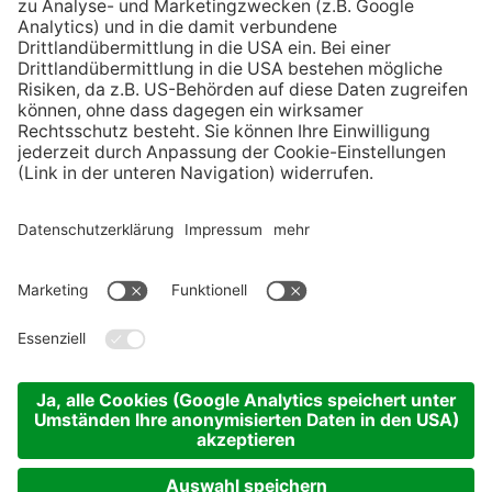
Langzeitpflege
Kontakt
©
Innsbrucker Soziale Dienste GmbH
Hinweisgebersystem
Impressum
Datenschutz
Sitemap