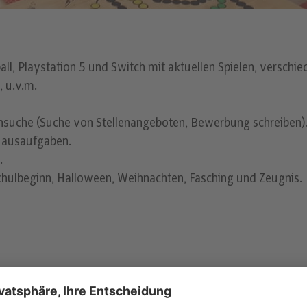
all, Playstation 5 und Switch mit aktuellen Spielen, verschie
, u.v.m.
lensuche (Suche von Stellenangeboten, Bewerbung schreiben)
 Hausaufgaben.
.
chulbeginn, Halloween, Weihnachten, Fasching und Zeugnis.