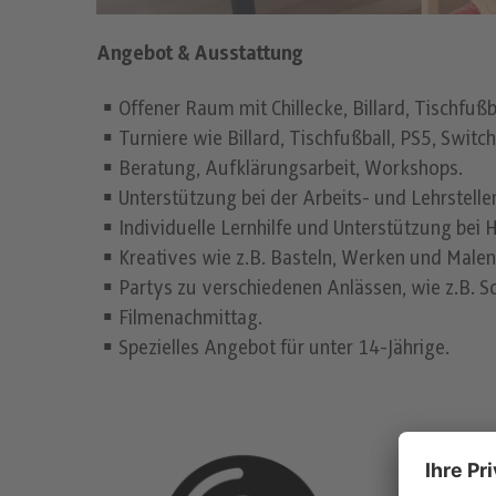
Angebot & Ausstattung
Offener Raum mit Chillecke, Billard, Tischfußb
Turniere wie Billard, Tischfußball, PS5, Switch
Beratung, Aufklärungsarbeit, Workshops.
Unterstützung bei der Arbeits- und Lehrstel
Individuelle Lernhilfe und Unterstützung bei
Kreatives wie z.B. Basteln, Werken und Malen
Partys zu verschiedenen Anlässen, wie z.B. S
Filmenachmittag.
Spezielles Angebot für unter 14-Jährige.