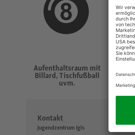
Aufenthaltsraum mit
Billard, Tischfußball
uvm.
Kontakt
Jugendzentrum Igls