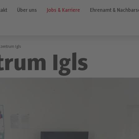
akt
Über uns
Jobs & Karriere
Ehrenamt & Nachbarsc
zentrum Igls
rum Igls